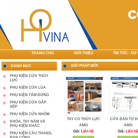
TRANG CHỦ
GIỚI THIỆU
TIN TỨC - SỰ
LIÊN HỆ
GIẢI PHÁP MỚI
DANH MỤC
PHỤ KIỆN CỬA THỦY
LỰC
PHỤ KIỆN CỬA LÙA
PHỤ KIỆN TẮM ĐỨNG
PHỤ KIỆN CỬA GẤP
XẾP
PHỤ KIỆN CỬA NHÔM
TAY CO THỦY LỰC
CỬA BÁN TỰ 
KHÓA, TAY NẮM VÀ
AMG
AMG
PHỤ KIỆN KHÁC
Giá:
Liên hệ
Giá:
Liên h
PHỤ KIỆN CẦU THANG,
BAN CÔNG