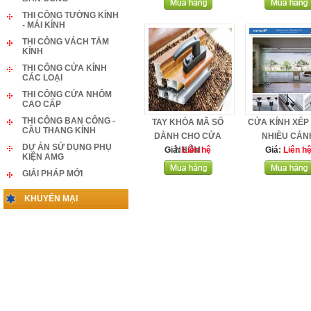
THI CÔNG TƯỜNG KÍNH
- MÁI KÍNH
THI CÔNG VÁCH TẮM
KÍNH
THI CÔNG CỬA KÍNH
CÁC LOẠI
THI CÔNG CỬA NHÔM
CAO CẤP
THI CÔNG BAN CÔNG -
TAY KHÓA MÃ SỐ
CỬA KÍNH XẾP
CẦU THANG KÍNH
DÀNH CHO CỬA
NHIỀU CÁN
DỰ ÁN SỬ DỤNG PHỤ
Giá:
NHÔM
Liên hệ
Giá:
Liên h
KIỆN AMG
GIẢI PHÁP MỚI
KHUYẾN MẠI