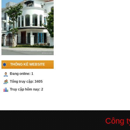
PHỤ KIỆN
CABIN 135 ĐỘ
Liên hệ
PHỤ KIỆN
CABIN 90 ĐỘ
KÍNH -TƯỜNG
Liên hệ
THỐNG KÊ WEBSITE
PHỤ KIỆN
CỬA LÙA RAY
Đang online: 1
INOX
Tổng truy cập: 3405
Liên hệ
Truy cập hôm nay: 2
PHỤ KIỆN
CỬA LÙA RAY
NHÔM
Liên hệ
Công 
BẢN LỀ CỬA