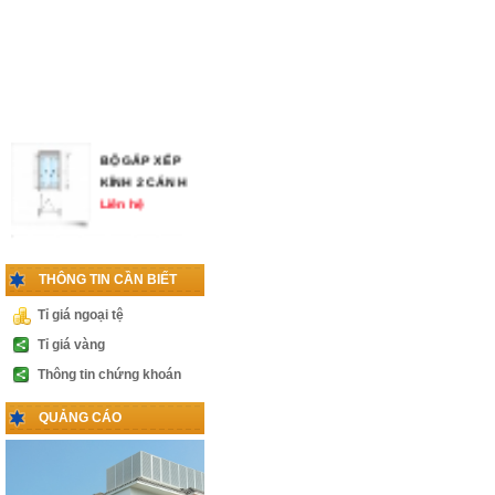
BỘ GẤP XẾP
KÍNH 2 CÁNH
Liên hệ
THÔNG TIN CẦN BIẾT
KHÓA VÀ TAY
NẮM CỬA
Tỉ giá ngoại tệ
THỦY LỰC
Tỉ giá vàng
Liên hệ
Thông tin chứng khoán
PHỤ KIỆN
QUẢNG CÁO
CABIN 1 CÁNH
LÙA
Liên hệ