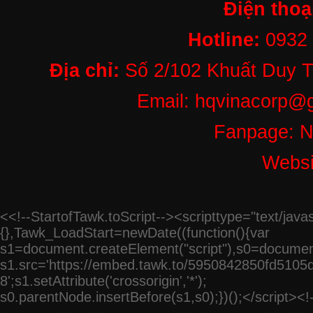
Điện thoạ
THỦY LỰC ÂM
SÀN FC 06
Hotline:
0932
Liên hệ
Địa chỉ:
Số 2/102 Khuất Duy T
Email: hqvinacorp@g
Fanpage: 
Websi
<<!--StartofTawk.toScript--><scripttype="text/ja
{},Tawk_LoadStart=newDate((function(){var
s1=document.createElement("script"),s0=documen
s1.src='https://embed.tawk.to/5950842850fd5105d
8';s1.setAttribute('crossorigin','*');
s0.parentNode.insertBefore(s1,s0);})();</script><!