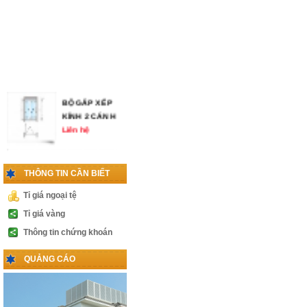
BỘ GẤP XẾP
KÍNH 2 CÁNH
Liên hệ
THÔNG TIN CẦN BIẾT
KHÓA VÀ TAY
NẮM CỬA
Tỉ giá ngoại tệ
THỦY LỰC
Tỉ giá vàng
Liên hệ
Thông tin chứng khoán
PHỤ KIỆN
QUẢNG CÁO
CABIN 1 CÁNH
LÙA
Liên hệ