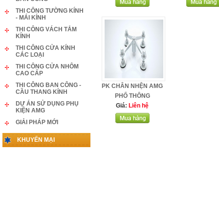
THI CÔNG TƯỜNG KÍNH
- MÁI KÍNH
THI CÔNG VÁCH TẮM
KÍNH
THI CÔNG CỬA KÍNH
CÁC LOẠI
THI CÔNG CỬA NHÔM
CAO CẤP
THI CÔNG BAN CÔNG -
PK CHÂN NHỆN AMG
CẦU THANG KÍNH
PHỔ THÔNG
DỰ ÁN SỬ DỤNG PHỤ
Giá:
Liên hệ
KIỆN AMG
GIẢI PHÁP MỚI
KHUYẾN MẠI