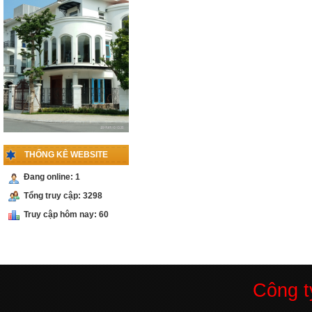
PHỤ KIỆN
CABIN 135 ĐỘ
Liên hệ
PHỤ KIỆN
CABIN 90 ĐỘ
KÍNH -TƯỜNG
Liên hệ
THỐNG KÊ WEBSITE
PHỤ KIỆN
CỬA LÙA RAY
Đang online: 1
INOX
Tổng truy cập: 3298
Liên hệ
Truy cập hôm nay: 60
PHỤ KIỆN
CỬA LÙA RAY
NHÔM
Liên hệ
Công 
BẢN LỀ CỬA