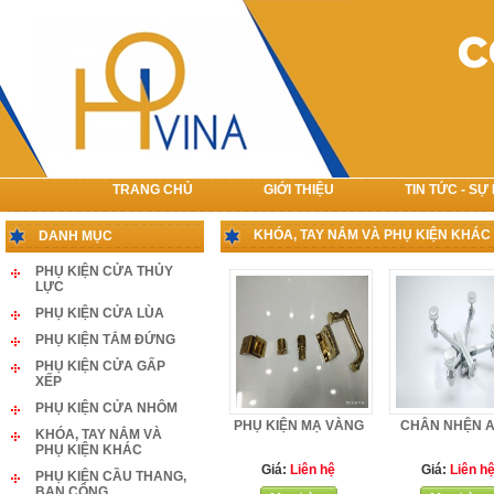
TRANG CHỦ
GIỚI THIỆU
TIN TỨC - SỰ
LIÊN HỆ
KHÓA, TAY NẮM VÀ PHỤ KIỆN KHÁC
DANH MỤC
PHỤ KIỆN CỬA THỦY
LỰC
PHỤ KIỆN CỬA LÙA
PHỤ KIỆN TẮM ĐỨNG
PHỤ KIỆN CỬA GẤP
XẾP
PHỤ KIỆN CỬA NHÔM
PHỤ KIỆN MẠ VÀNG
CHÂN NHỆN 
KHÓA, TAY NẮM VÀ
PHỤ KIỆN KHÁC
Giá:
Liên hệ
Giá:
Liên h
PHỤ KIỆN CẦU THANG,
BAN CÔNG