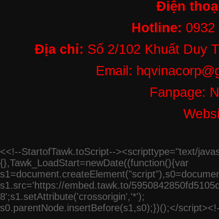
Điện thoạ
THỦY LỰC ÂM
SÀN FC 06
Hotline:
0932
Liên hệ
Địa chỉ:
Số 2/102 Khuất Duy T
Email: hqvinacorp@g
Fanpage: 
Websi
<<!--StartofTawk.toScript--><scripttype="text/ja
{},Tawk_LoadStart=newDate((function(){var
s1=document.createElement("script"),s0=documen
s1.src='https://embed.tawk.to/5950842850fd5105d
8';s1.setAttribute('crossorigin','*');
s0.parentNode.insertBefore(s1,s0);})();</script><!