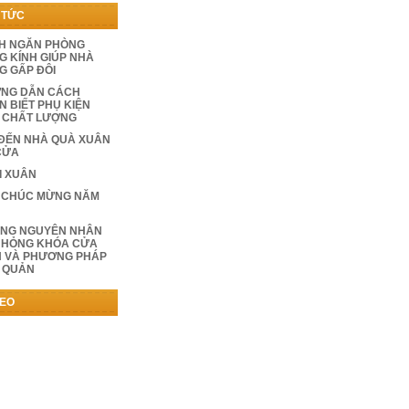
 TỨC
H NGĂN PHÒNG
G KÍNH GIÚP NHÀ
G GẤP ĐÔI
NG DẪN CÁCH
N BIẾT PHỤ KIỆN
 CHẤT LƯỢNG
 ĐẾN NHÀ QUÀ XUÂN
CỬA
I XUÂN
 CHÚC MỪNG NĂM
NG NGUYÊN NHÂN
 HỎNG KHÓA CỬA
H VÀ PHƯƠNG PHÁP
 QUẢN
DEO