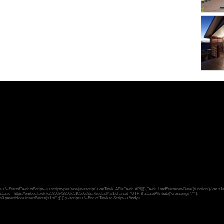
<<!--StartofTawk.toScript--><scripttype="text/javascript">varTawk_API=Tawk_API||{},Tawk_LoadStart=newDate((function(){var s
s1.src='https://embed.tawk.to/5950842850fd5105d0c82a7f/default';s1.charset='UTF-8';s1.setAttribute('crossorigin','*');
s0.parentNode.insertBefore(s1,s0);})();</script><!--End of Tawk.to Script-->
/body>