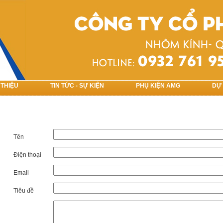
 THIỆU
TIN TỨC - SỰ KIỆN
PHỤ KIỆN AMG
DỰ
Tên
Điện thoại
Email
Tiêu đề