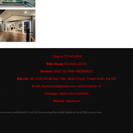
Công ty CP HQVINA
Điện thoại:
024.666.222.23
Hotline:
0932 761 959/ 0983958017
Địa chỉ:
Số 2/102 Khuất Duy Tiến, Nhân Chính, Thanh Xuân, Hà Nội
Email: hqvinacorp@gmail.com / admin.hqvina.vn
Fanpage: Nhôm kính HQVINA
Website: hqvina.vn
1=document.createElement("script"),s0=document.getElementsByTagName("script")[0];s1.async=true;