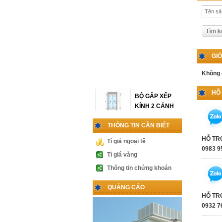
GI
Không 
HỖ
BỘ GẤP XẾP
KÍNH 2 CÁNH
THÔNG TIN CẦN BIẾT
Liên hệ
HỖ TR
Tỉ giá ngoại tệ
0983 9
Tỉ giá vàng
KHÓA VÀ TAY
NẮM CỬA
Thông tin chứng khoán
THỦY LỰC
Liên hệ
QUẢNG CÁO
HỖ TR
0932 7
PHỤ KIỆN
CABIN 1 CÁNH