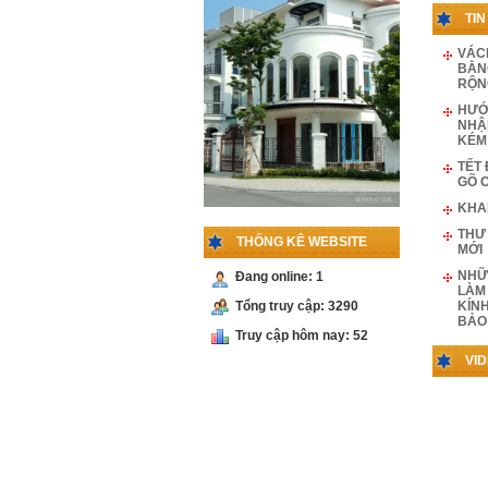
LÙA
TIN
Liên hệ
VÁC
BẰN
RỘN
PHỤ KIỆN
CABIN 135 ĐỘ
HƯỚ
NHẬ
Liên hệ
KÉM
TẾT
GÕ 
PHỤ KIỆN
KHA
CABIN 90 ĐỘ
THƯ
KÍNH -TƯỜNG
THỐNG KÊ WEBSITE
MỚI
Liên hệ
NHỮ
Đang online: 1
LÀM
KÍN
Tổng truy cập: 3290
PHỤ KIỆN
BẢO
CỬA LÙA RAY
Truy cập hôm nay: 52
INOX
VI
Liên hệ
PHỤ KIỆN
CỬA LÙA RAY
NHÔM