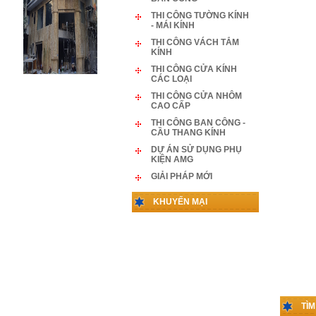
THI CÔNG TƯỜNG KÍNH
- MÁI KÍNH
THI CÔNG VÁCH TẮM
KÍNH
THI CÔNG CỬA KÍNH
CÁC LOẠI
THI CÔNG CỬA NHÔM
CAO CẤP
THI CÔNG BAN CÔNG -
CẦU THANG KÍNH
DỰ ÁN SỬ DỤNG PHỤ
KIỆN AMG
GIẢI PHÁP MỚI
KHUYẾN MẠI
TÌ