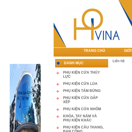
TRANG CHỦ
GIỚI
LIÊN HỆ
Liên hệ
DANH MỤC
PHỤ KIỆN CỬA THỦY
LỰC
PHỤ KIỆN CỬA LÙA
PHỤ KIỆN TẮM ĐỨNG
PHỤ KIỆN CỬA GẤP
XẾP
PHỤ KIỆN CỬA NHÔM
KHÓA, TAY NẮM VÀ
PHỤ KIỆN KHÁC
PHỤ KIỆN CẦU THANG,
BAN CÔNG