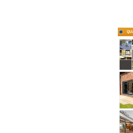
Liên hệ
BẢN LỀ CỬA
THỦY LỰC ÂM
SÀN FC 06
QU
Liên hệ