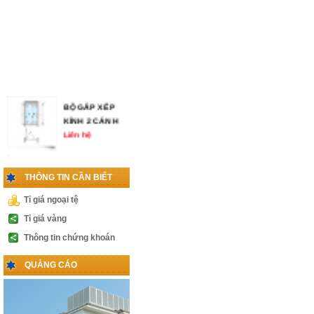
BỘ GẤP XẾP
KÍNH 2 CÁNH
Liên hệ
THÔNG TIN CẦN BIẾT
KHÓA VÀ TAY
Tỉ giá ngoại tệ
NẮM CỬA
THỦY LỰC
Tỉ giá vàng
Liên hệ
Thông tin chứng khoán
PHỤ KIỆN
QUẢNG CÁO
CABIN 1 CÁNH
LÙA
Liên hệ