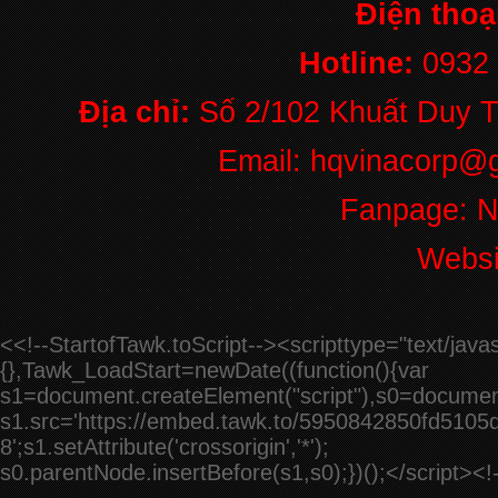
Điện thoạ
THỦY LỰC ÂM
SÀN FC 06
Hotline:
0932
Liên hệ
Địa chỉ:
Số 2/102 Khuất Duy T
Email: hqvinacorp@g
Fanpage: 
Websi
<<!--StartofTawk.toScript--><scripttype="text/ja
{},Tawk_LoadStart=newDate((function(){var
s1=document.createElement("script"),s0=documen
s1.src='https://embed.tawk.to/5950842850fd5105d
8';s1.setAttribute('crossorigin','*');
s0.parentNode.insertBefore(s1,s0);})();</script><!