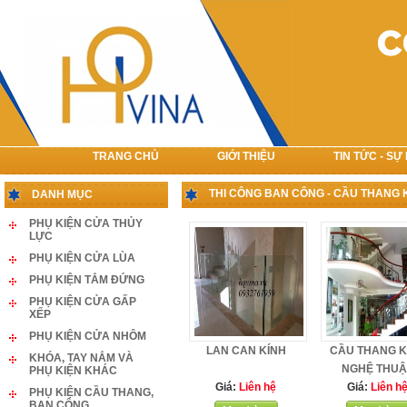
TRANG CHỦ
GIỚI THIỆU
TIN TỨC - SỰ
LIÊN HỆ
THI CÔNG BAN CÔNG - CẦU THANG 
DANH MỤC
PHỤ KIỆN CỬA THỦY
LỰC
PHỤ KIỆN CỬA LÙA
PHỤ KIỆN TẮM ĐỨNG
PHỤ KIỆN CỬA GẤP
XẾP
PHỤ KIỆN CỬA NHÔM
LAN CAN KÍNH
CẦU THANG K
KHÓA, TAY NẮM VÀ
NGHỆ THUẬ
PHỤ KIỆN KHÁC
Giá:
Liên hệ
Giá:
Liên h
PHỤ KIỆN CẦU THANG,
BAN CÔNG