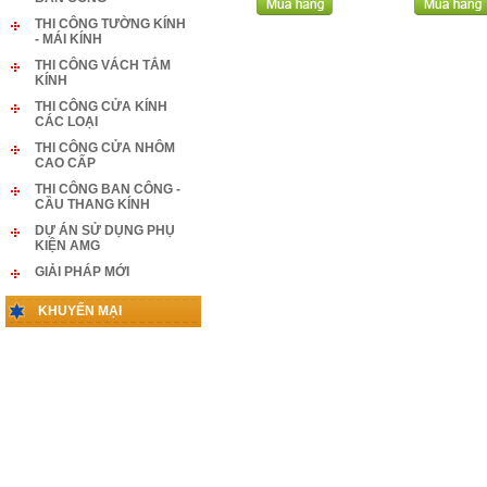
THI CÔNG TƯỜNG KÍNH
- MÁI KÍNH
THI CÔNG VÁCH TẮM
KÍNH
THI CÔNG CỬA KÍNH
CÁC LOẠI
THI CÔNG CỬA NHÔM
CAO CẤP
THI CÔNG BAN CÔNG -
CẦU THANG KÍNH
DỰ ÁN SỬ DỤNG PHỤ
KIỆN AMG
GIẢI PHÁP MỚI
KHUYẾN MẠI