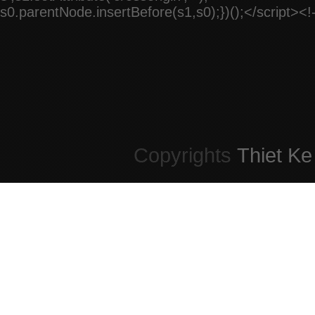
s0.parentNode.insertBefore(s1,s0);})();</script><!
Copyrights
Thiet Ke