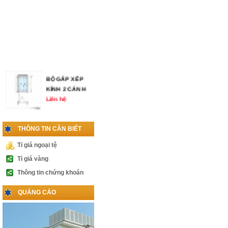
BỘ GẤP XẾP
KÍNH 2 CÁNH
Liên hệ
THÔNG TIN CẦN BIẾT
KHÓA VÀ TAY
Tỉ giá ngoại tệ
NẮM CỬA
THỦY LỰC
Tỉ giá vàng
Liên hệ
Thông tin chứng khoán
PHỤ KIỆN
QUẢNG CÁO
CABIN 1 CÁNH
LÙA
Liên hệ