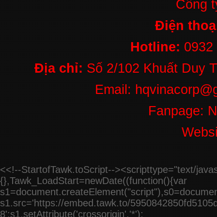
Công 
BẢN LỀ CỬA
THỦY LỰC ÂM
SÀN FC 06
Điện thoạ
Liên hệ
Hotline:
0932
Địa chỉ:
Số 2/102 Khuất Duy T
Email: hqvinacorp@g
Fanpage: 
Websi
<<!--StartofTawk.toScript--><scripttype="text/ja
{},Tawk_LoadStart=newDate((function(){var
s1=document.createElement("script"),s0=documen
s1.src='https://embed.tawk.to/5950842850fd5105d
8';s1.setAttribute('crossorigin','*');