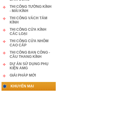
THI CÔNG TƯỜNG KÍNH
- MÁI KÍNH
THI CÔNG VÁCH TẮM
KÍNH
THI CÔNG CỬA KÍNH
CÁC LOẠI
THI CÔNG CỬA NHÔM
CAO CẤP
THI CÔNG BAN CÔNG -
CẦU THANG KÍNH
DỰ ÁN SỬ DỤNG PHỤ
KIỆN AMG
GIẢI PHÁP MỚI
KHUYẾN MẠI