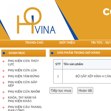
TRANG CHỦ
GIỚI THIỆU
TIN TỨC - SỰ
LIÊN HỆ
SẢN PHẨM TRONG GIỎ HÀNG
DANH MỤC
PHỤ KIỆN CỬA THỦY
STT
Tên sản phẩm
LỰC
PHỤ KIỆN CỬA LÙA
PHỤ KIỆN TẮM ĐỨNG
1
BỘ GẤP XẾP KÍNH 4 CÁ
PHỤ KIỆN CỬA GẤP
XẾP
PHỤ KIỆN CỬA NHÔM
KHÓA, TAY NẮM VÀ
PHỤ KIỆN KHÁC
PHỤ KIỆN CẦU THANG,
BAN CÔNG