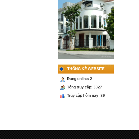
LÙA
Liên hệ
PHỤ KIỆN
CABIN 135 ĐỘ
Liên hệ
PHỤ KIỆN
CABIN 90 ĐỘ
KÍNH -TƯỜNG
THỐNG KÊ WEBSITE
Liên hệ
Đang online: 2
PHỤ KIỆN
Tổng truy cập: 3327
CỬA LÙA RAY
Truy cập hôm nay: 89
INOX
Liên hệ
PHỤ KIỆN
CỬA LÙA RAY
NHÔM
Liên hệ