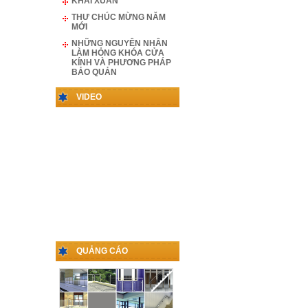
KHAI XUÂN
THƯ CHÚC MỪNG NĂM
MỚI
NHỮNG NGUYÊN NHÂN
LÀM HỎNG KHÓA CỬA
KÍNH VÀ PHƯƠNG PHÁP
BẢO QUẢN
VIDEO
QUẢNG CÁO