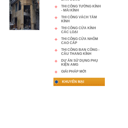
THI CÔNG TƯỜNG KÍNH
- MÁI KÍNH
THI CÔNG VÁCH TẮM
KÍNH
THI CÔNG CỬA KÍNH
CÁC LOẠI
THI CÔNG CỬA NHÔM
CAO CẤP
THI CÔNG BAN CÔNG -
CẦU THANG KÍNH
DỰ ÁN SỬ DỤNG PHỤ
KIỆN AMG
GIẢI PHÁP MỚI
KHUYẾN MẠI