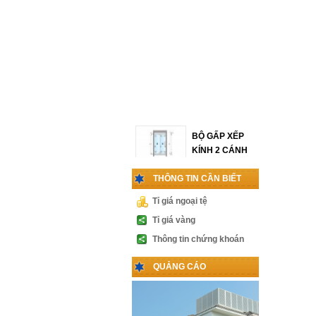
BỘ GẤP XẾP
KÍNH 2 CÁNH
Liên hệ
THÔNG TIN CẦN BIẾT
Tỉ giá ngoại tệ
KHÓA VÀ TAY
Tỉ giá vàng
NẮM CỬA
Thông tin chứng khoán
THỦY LỰC
Liên hệ
QUẢNG CÁO
PHỤ KIỆN
CABIN 1 CÁNH