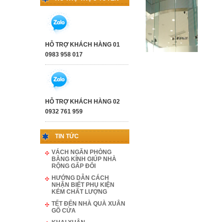
HỖ TRỢ KHÁCH HÀNG 01
0983 958 017
HỖ TRỢ KHÁCH HÀNG 02
0932 761 959
TIN TỨC
VÁCH NGĂN PHÒNG
BẰNG KÍNH GIÚP NHÀ
RỘNG GẤP ĐÔI
HƯỚNG DẪN CÁCH
NHẬN BIẾT PHỤ KIỆN
KÉM CHẤT LƯỢNG
TẾT ĐẾN NHÀ QUÀ XUÂN
GÕ CỬA