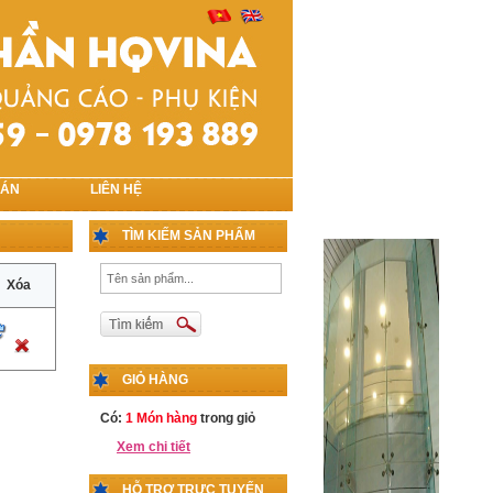
 ÁN
LIÊN HỆ
TÌM KIẾM SẢN PHẨM
Xóa
GIỎ HÀNG
Có:
1 Món hàng
trong giỏ
Xem chi tiết
HỖ TRỢ TRỰC TUYẾN