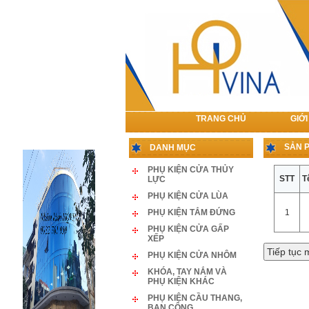
TRANG CHỦ
GIỚI
LIÊN HỆ
SẢN 
DANH MỤC
PHỤ KIỆN CỬA THỦY
STT
T
LỰC
PHỤ KIỆN CỬA LÙA
PHỤ KIỆN TẮM ĐỨNG
1
PHỤ KIỆN CỬA GẤP
XẾP
PHỤ KIỆN CỬA NHÔM
KHÓA, TAY NẮM VÀ
PHỤ KIỆN KHÁC
PHỤ KIỆN CẦU THANG,
BAN CÔNG