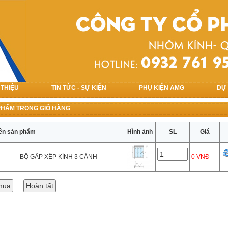
 THIỆU
TIN TỨC - SỰ KIỆN
PHỤ KIỆN AMG
DỰ
PHẨM TRONG GIỎ HÀNG
ên sản phẩm
Hình ảnh
SL
Giá
BỘ GẤP XẾP KÍNH 3 CÁNH
0 VNĐ